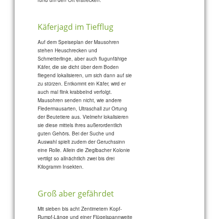
rund um den Ort erstrecken.
Käferjagd im Tiefflug
Auf dem Speiseplan der Mausohren
stehen Heuschrecken und
Schmetterlinge, aber auch flugunfähige
Käfer, die sie dicht über dem Boden
fliegend lokalisieren, um sich dann auf sie
zu stürzen. Entkommt ein Käfer, wird er
auch mal flink krabbelnd verfolgt.
Mausohren senden nicht, wie andere
Fledermausarten, Ultraschall zur Ortung
der Beutetiere aus. Vielmehr lokalisieren
sie diese mittels ihres außerordentlich
guten Gehörs. Bei der Suche und
Auswahl spielt zudem der Geruchssinn
eine Rolle. Allein die Zieglbacher Kolonie
vertilgt so allnächtlich zwei bis drei
Kilogramm Insekten.
Groß aber gefährdet
Mit sieben bis acht Zentimetern Kopf-
Rumpf-Länge und einer Flügelspannweite