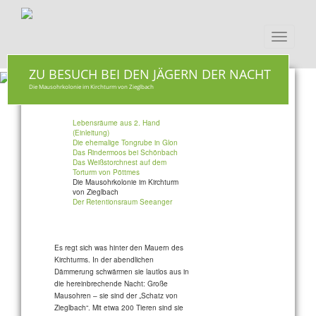
Toggle
navigati
ZU BESUCH BEI DEN JÄGERN DER NACHT
Die Mausohrkolonie im Kirchturm von Zieglbach
Lebensräume aus 2. Hand
(Einleitung)
Die ehemalige Tongrube in Glon
Das Rindermoos bei Schönbach
Das Weißstorchnest auf dem
Torturm von Pöttmes
Die Mausohrkolonie im Kirchturm
von Zieglbach
Der Retentionsraum Seeanger
Es regt sich was hinter den Mauern des
Kirchturms. In der abendlichen
Dämmerung schwärmen sie lautlos aus in
die hereinbrechende Nacht: Große
Mausohren – sie sind der „Schatz von
Zieglbach“. Mit etwa 200 Tieren sind sie