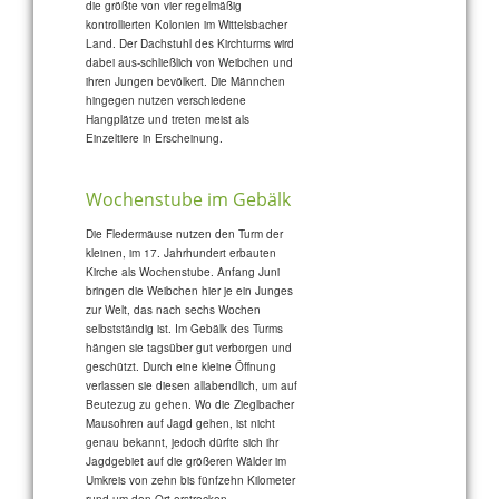
die größte von vier regelmäßig
kontrollierten Kolonien im Wittelsbacher
Land. Der Dachstuhl des Kirchturms wird
dabei aus-schließlich von Weibchen und
ihren Jungen bevölkert. Die Männchen
hingegen nutzen verschiedene
Hangplätze und treten meist als
Einzeltiere in Erscheinung.
Wochenstube im Gebälk
Die Fledermäuse nutzen den Turm der
kleinen, im 17. Jahrhundert erbauten
Kirche als Wochenstube. Anfang Juni
bringen die Weibchen hier je ein Junges
zur Welt, das nach sechs Wochen
selbstständig ist. Im Gebälk des Turms
hängen sie tagsüber gut verborgen und
geschützt. Durch eine kleine Öffnung
verlassen sie diesen allabendlich, um auf
Beutezug zu gehen. Wo die Zieglbacher
Mausohren auf Jagd gehen, ist nicht
genau bekannt, jedoch dürfte sich ihr
Jagdgebiet auf die größeren Wälder im
Umkreis von zehn bis fünfzehn Kilometer