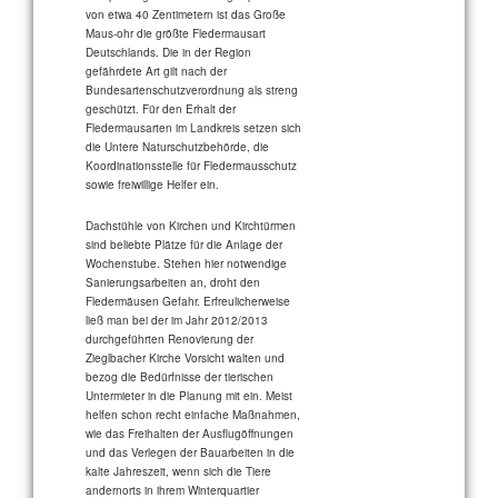
von etwa 40 Zentimetern ist das Große
Maus-ohr die größte Fledermausart
Deutschlands. Die in der Region
gefährdete Art gilt nach der
Bundesartenschutzverordnung als streng
geschützt. Für den Erhalt der
Fledermausarten im Landkreis setzen sich
die Untere Naturschutzbehörde, die
Koordinationsstelle für Fledermausschutz
sowie freiwillige Helfer ein.
Dachstühle von Kirchen und Kirchtürmen
sind beliebte Plätze für die Anlage der
Wochenstube. Stehen hier notwendige
Sanierungsarbeiten an, droht den
Fledermäusen Gefahr. Erfreulicherweise
ließ man bei der im Jahr 2012/2013
durchgeführten Renovierung der
Zieglbacher Kirche Vorsicht walten und
bezog die Bedürfnisse der tierischen
Untermieter in die Planung mit ein. Meist
helfen schon recht einfache Maßnahmen,
wie das Freihalten der Ausflugöffnungen
und das Verlegen der Bauarbeiten in die
kalte Jahreszeit, wenn sich die Tiere
andernorts in ihrem Winterquartier