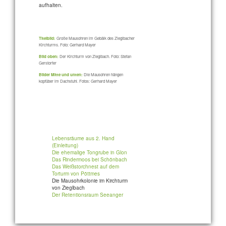
aufhalten.
Titelbild:
Große Mausohren im Gebälk des Zieglbacher
Kirchturms. Foto: Gerhard Mayer
Bild oben:
Der Kirchturm von Zieglbach. Foto: Stefan
Gerstorfer
Bilder Mitte und unten:
Die Mausohren hängen
kopfüber im Dachstuhl. Fotos: Gerhard Mayer
Lebensräume aus 2. Hand
(Einleitung)
Die ehemalige Tongrube in Glon
Das Rindermoos bei Schönbach
Das Weißstorchnest auf dem
Torturm von Pöttmes
Die Mausohrkolonie im Kirchturm
von Zieglbach
Der Retentionsraum Seeanger