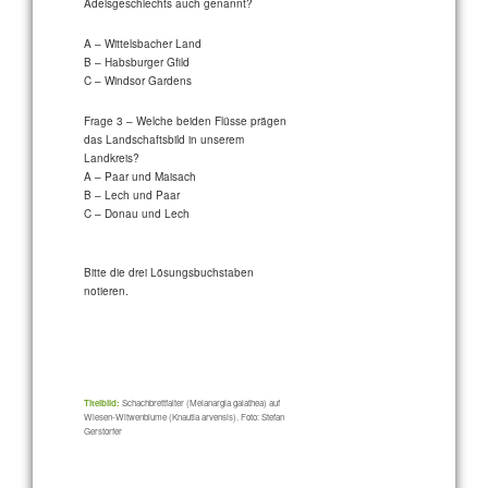
Adelsgeschlechts auch genannt?
A – Wittelsbacher Land
B – Habsburger Gfild
C – Windsor Gardens
Frage 3 – Welche beiden Flüsse prägen
das Landschaftsbild in unserem
Landkreis?
A – Paar und Maisach
B – Lech und Paar
C – Donau und Lech
Bitte die drei Lösungsbuchstaben
notieren.
Titelbild:
Schachbrettfalter (Melanargia galathea) auf
Wiesen-Witwenblume (Knautia arvensis). Foto: Stefan
Gerstorfer