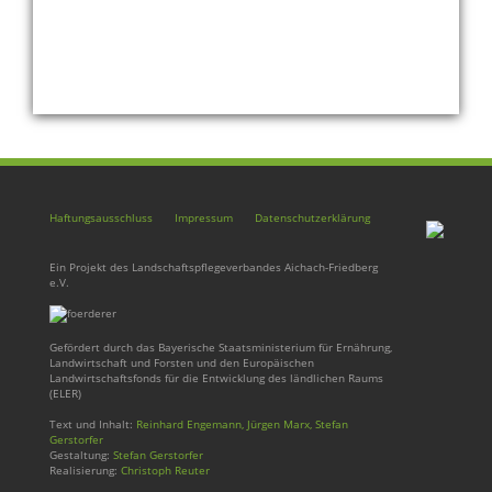
Haftungsausschluss
Impressum
Datenschutzerklärung
Ein Projekt des Landschaftspflegeverbandes Aichach-Friedberg
e.V.
Gefördert durch das Bayerische Staatsministerium für Ernährung,
Landwirtschaft und Forsten und den Europäischen
Landwirtschaftsfonds für die Entwicklung des ländlichen Raums
(ELER)
Text und Inhalt:
Reinhard Engemann, Jürgen Marx, Stefan
Gerstorfer
Gestaltung:
Stefan Gerstorfer
Realisierung:
Christoph Reuter