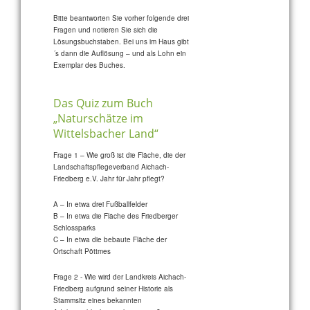
Bitte beantworten Sie vorher folgende drei
Fragen und notieren Sie sich die
Lösungsbuchstaben. Bei uns im Haus gibt
´s dann die Auflösung – und als Lohn ein
Exemplar des Buches.
Das Quiz zum Buch
„Naturschätze im
Wittelsbacher Land“
Frage 1 – Wie groß ist die Fläche, die der
Landschaftspflegeverband Aichach-
Friedberg e.V. Jahr für Jahr pflegt?
A – In etwa drei Fußballfelder
B – In etwa die Fläche des Friedberger
Schlossparks
C – In etwa die bebaute Fläche der
Ortschaft Pöttmes
Frage 2 - Wie wird der Landkreis Aichach-
Friedberg aufgrund seiner Historie als
Stammsitz eines bekannten