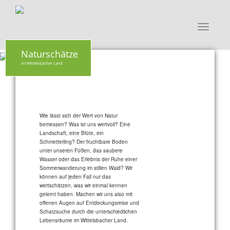
Toggle
navigati
Naturschätze
im Wittelsbacher Land
Wie lässt sich der Wert von Natur
bemessen? Was ist uns wertvoll? Eine
Landschaft, eine Blüte, ein
Schmetterling? Der fruchtbare Boden
unter unseren Füßen, das saubere
Wasser oder das Erlebnis der Ruhe einer
Sommerwanderung im stillen Wald? Wir
können auf jeden Fall nur das
wertschätzen, was wir einmal kennen
gelernt haben. Machen wir uns also mit
offenen Augen auf Entdeckungsreise und
Schatzsuche durch die unterschiedlichen
Lebensräume im Wittelsbacher Land.