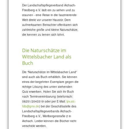
Der Landschaftspflegeverband Aichach-
Friedberg e.V. lädt ein zu sehen und zu
staunen - eine Reise in die faszinierende
Welt direkt vor unserer Haustür. Dem
aufmerksamen Betrachter offenbaren sich
zahlreiche große und kleine Naturschätze,
die kennen zu lernen sich lohnt.
Die Naturschätze im
Wittelsbacher Land als
Buch
Die “Naturschätze im Wittelsbacher Land”
sind auch als Buch erhältlich. Sie können
eines der begehrten Exemplare gegen die
richtige Lösung des unten stehenden
Quiz erwerben. Holen Sie sich ihr Buch
nach Terminvereinbarung (telefonisch:
08251/2043319 oder per E-Mail:
lpv.aic-
fdb@gmx.de
) bei der Geschäfsstelle des
Landschaftspflegeverbands Aichach-
Friedberg e.V., Werlbergerstraße 2 in
Aichach. Leider können die Bücher nicht
verschickt werden.