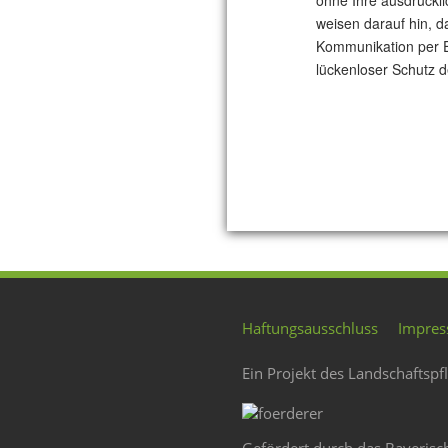
ohne Ihre ausdrückli
weisen darauf hin, d
Kommunikation per E
lückenloser Schutz de
Haftungsausschluss
Impre
Ein Projekt des Landschaftspf