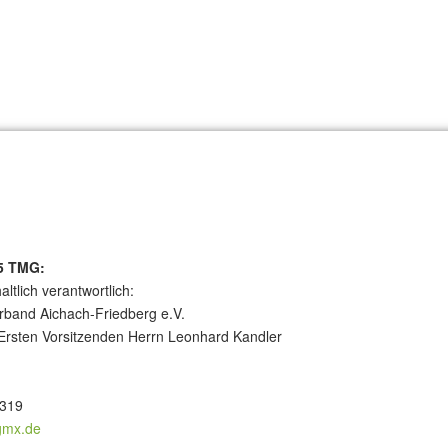
5 TMG:
ltlich verantwortlich:
rband Aichach-Friedberg e.V.
 Ersten Vorsitzenden Herrn Leonhard Kandler
3319
gmx.de