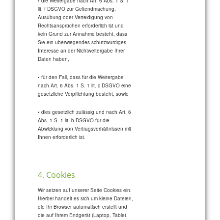
• die Weitergabe nach Art. 6 Abs. 1 S. 1
lit. f DSGVO zur Geltendmachung,
Ausübung oder Verteidigung von
Rechtsansprüchen erforderlich ist und
kein Grund zur Annahme besteht, dass
Sie ein überwiegendes schutzwürdiges
Interesse an der Nichtweitergabe Ihrer
Daten haben,
• für den Fall, dass für die Weitergabe
nach Art. 6 Abs. 1 S. 1 lit. c DSGVO eine
gesetzliche Verpflichtung besteht, sowie
• dies gesetzlich zulässig und nach Art. 6
Abs. 1 S. 1 lit. b DSGVO für die
Abwicklung von Vertragsverhältnissen mit
Ihnen erforderlich ist.
4. Cookies
Wir setzen auf unserer Seite Cookies ein.
Hierbei handelt es sich um kleine Dateien,
die Ihr Browser automatisch erstellt und
die auf Ihrem Endgerät (Laptop, Tablet,