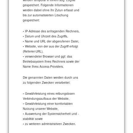
werden temporär in einem sog. Logfile
gespeichert. Folgende Informationen
werden dabei ohne Ihr Zutun erfasst und
bis zur automatisierten Löschung
gespeichert:
• IP-Adresse des anfragenden Rechners,
• Datum und Uhrzeit des Zugriffs,
• Name und URL der abgerufenen Datei,
• Website, von der aus der Zugriff erfolgt
(Referrer-URL),
• verwendeter Browser und ggf. das
Betriebssystem Ihres Rechners sowie der
Name Ihres Access-Providers.
Die genannten Daten werden durch uns
zu folgenden Zwecken verarbeitet:
• Gewährleistung eines reibungslosen
Verbindungsaufbaus der Website,
• Gewährleistung einer komfortablen
Nutzung unserer Website,
• Auswertung der Systemsicherheit und -
stabilität sowie
• zu weiteren administrativen Zwecken.