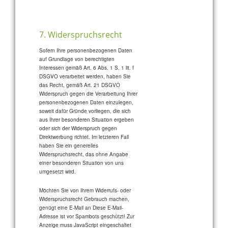
7. Widerspruchsrecht
Sofern Ihre personenbezogenen Daten
auf Grundlage von berechtigten
Interessen gemäß Art. 6 Abs. 1 S. 1 lit. f
DSGVO verarbeitet werden, haben Sie
das Recht, gemäß Art. 21 DSGVO
Widerspruch gegen die Verarbeitung Ihrer
personenbezogenen Daten einzulegen,
soweit dafür Gründe vorliegen, die sich
aus Ihrer besonderen Situation ergeben
oder sich der Widerspruch gegen
Direktwerbung richtet. Im letzteren Fall
haben Sie ein generelles
Widerspruchsrecht, das ohne Angabe
einer besonderen Situation von uns
umgesetzt wird.
Möchten Sie von Ihrem Widerrufs- oder
Widerspruchsrecht Gebrauch machen,
genügt eine E-Mail an
Diese E-Mail-
Adresse ist vor Spambots geschützt! Zur
Anzeige muss JavaScript eingeschaltet