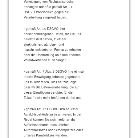
Verteidigung von Rechtsansprüchen
benötigen oder Sie gemäß Art. 21
DSGVO Widerspruch gegen die
Verarbeitung eingelegt haben;
• gemäß Art. 20 DSGVO Ihre
personenbezogenen Daten, die Sie uns
bereitgestellt haben, in einem
strukturierten, gängigen und
maschinenlesebaren Format zu erhalten
oder die Übermittlung an einen anderen
Verantwortlichen zu verlangen;
• gemäß Art. 7 Abs. 3 DSGVO Ihre einmal
erteilte Einwilligung jederzeit gegenüber
uns zu widerrufen. Dies hat zur Folge,
dass wir die Datenverarbeitung, die auf
dieser Einwilligung beruhte, für die
Zukunft nicht mehr fortführen dürfen und
• gemäß Art. 77 DSGVO sich bei einer
Aufsichtsbehörde zu beschweren. In der
Regel können Sie sich hierfür an die
Aufsichtsbehörde Ihres üblichen
Aufenthaltsortes oder Arbeitsplatzes oder
unseres Kanzleisitzes wenden.