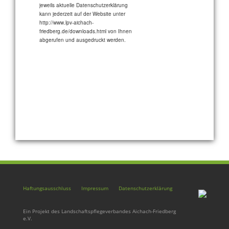
jeweils aktuelle Datenschutzerklärung
kann jederzeit auf der Website unter
http://www.lpv-aichach-
friedberg.de/downloads.html von Ihnen
abgerufen und ausgedruckt werden.
Haftungsausschluss
Impressum
Datenschutzerklärung
Ein Projekt des Landschaftspflegeverbandes Aichach-Friedberg
e.V.