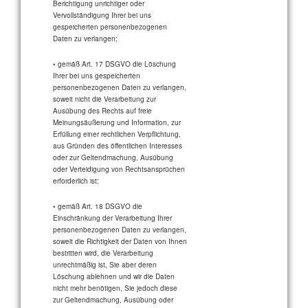
Berichtigung unrichtiger oder
Vervollständigung Ihrer bei uns
gespeicherten personenbezogenen
Daten zu verlangen;
• gemäß Art. 17 DSGVO die Löschung
Ihrer bei uns gespeicherten
personenbezogenen Daten zu verlangen,
soweit nicht die Verarbeitung zur
Ausübung des Rechts auf freie
Meinungsäußerung und Information, zur
Erfüllung einer rechtlichen Verpflichtung,
aus Gründen des öffentlichen Interesses
oder zur Geltendmachung, Ausübung
oder Verteidigung von Rechtsansprüchen
erforderlich ist;
• gemäß Art. 18 DSGVO die
Einschränkung der Verarbeitung Ihrer
personenbezogenen Daten zu verlangen,
soweit die Richtigkeit der Daten von Ihnen
bestritten wird, die Verarbeitung
unrechtmäßig ist, Sie aber deren
Löschung ablehnen und wir die Daten
nicht mehr benötigen, Sie jedoch diese
zur Geltendmachung, Ausübung oder