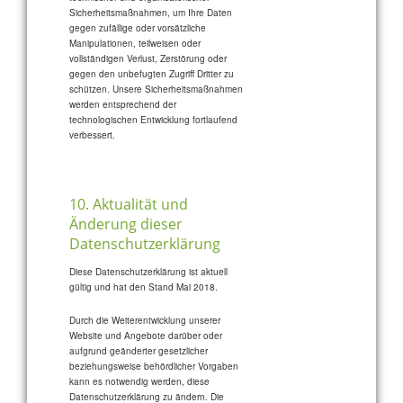
Sicherheitsmaßnahmen, um Ihre Daten
gegen zufällige oder vorsätzliche
Manipulationen, teilweisen oder
vollständigen Verlust, Zerstörung oder
gegen den unbefugten Zugriff Dritter zu
schützen. Unsere Sicherheitsmaßnahmen
werden entsprechend der
technologischen Entwicklung fortlaufend
verbessert.
10. Aktualität und
Änderung dieser
Datenschutzerklärung
Diese Datenschutzerklärung ist aktuell
gültig und hat den Stand Mai 2018.
Durch die Weiterentwicklung unserer
Website und Angebote darüber oder
aufgrund geänderter gesetzlicher
beziehungsweise behördlicher Vorgaben
kann es notwendig werden, diese
Datenschutzerklärung zu ändern. Die