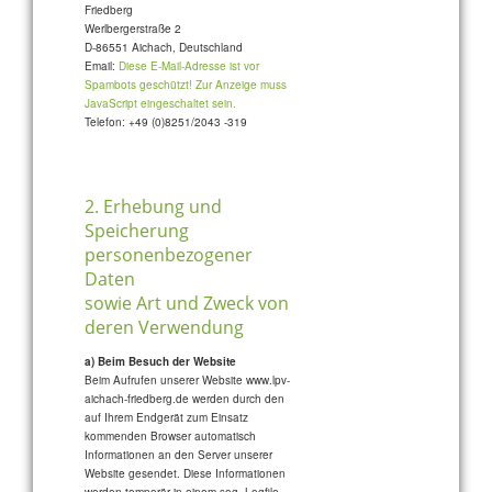
Friedberg
Werlbergerstraße 2
D-86551 Aichach, Deutschland
Email:
Diese E-Mail-Adresse ist vor
Spambots geschützt! Zur Anzeige muss
JavaScript eingeschaltet sein.
Telefon: +49 (0)8251/2043 -319
2. Erhebung und
Speicherung
personenbezogener
Daten
sowie Art und Zweck von
deren Verwendung
a) Beim Besuch der Website
Beim Aufrufen unserer Website www.lpv-
aichach-friedberg.de werden durch den
auf Ihrem Endgerät zum Einsatz
kommenden Browser automatisch
Informationen an den Server unserer
Website gesendet. Diese Informationen