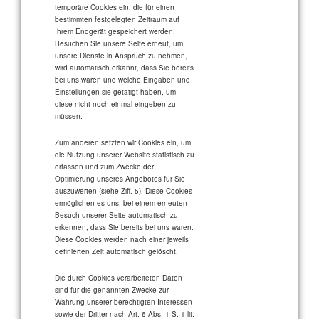
temporäre Cookies ein, die für einen
bestimmten festgelegten Zeitraum auf
Ihrem Endgerät gespeichert werden.
Besuchen Sie unsere Seite erneut, um
unsere Dienste in Anspruch zu nehmen,
wird automatisch erkannt, dass Sie bereits
bei uns waren und welche Eingaben und
Einstellungen sie getätigt haben, um
diese nicht noch einmal eingeben zu
müssen.
Zum anderen setzten wir Cookies ein, um
die Nutzung unserer Website statistisch zu
erfassen und zum Zwecke der
Optimierung unseres Angebotes für Sie
auszuwerten (siehe Ziff. 5). Diese Cookies
ermöglichen es uns, bei einem erneuten
Besuch unserer Seite automatisch zu
erkennen, dass Sie bereits bei uns waren.
Diese Cookies werden nach einer jeweils
definierten Zeit automatisch gelöscht.
Die durch Cookies verarbeiteten Daten
sind für die genannten Zwecke zur
Wahrung unserer berechtigten Interessen
sowie der Dritter nach Art. 6 Abs. 1 S. 1 lit.