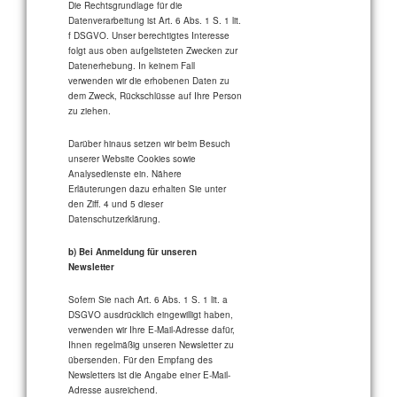
Die Rechtsgrundlage für die
Datenverarbeitung ist Art. 6 Abs. 1 S. 1 lit.
f DSGVO. Unser berechtigtes Interesse
folgt aus oben aufgelisteten Zwecken zur
Datenerhebung. In keinem Fall
verwenden wir die erhobenen Daten zu
dem Zweck, Rückschlüsse auf Ihre Person
zu ziehen.
Darüber hinaus setzen wir beim Besuch
unserer Website Cookies sowie
Analysedienste ein. Nähere
Erläuterungen dazu erhalten Sie unter
den Ziff. 4 und 5 dieser
Datenschutzerklärung.
b) Bei Anmeldung für unseren
Newsletter
Sofern Sie nach Art. 6 Abs. 1 S. 1 lit. a
DSGVO ausdrücklich eingewilligt haben,
verwenden wir Ihre E-Mail-Adresse dafür,
Ihnen regelmäßig unseren Newsletter zu
übersenden. Für den Empfang des
Newsletters ist die Angabe einer E-Mail-
Adresse ausreichend.