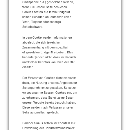
Smartphone o.ä.) gespeichert werden,
wenn Sie unsere Seite besuchen.
Cookies richten auf Ihrem Endgerät
keinen Schaden an, enthalten keine
Viren, Trojaner oder sonstige
Schadsoftware.
In dem Cookie werden Informationen
abgelegt, die sich jeweils im
Zusammenhang mit dem spezifisch
eingesetzten Endgerät ergeben. Dies
bedeutet jedoch nicht, dass wir dadurch
unmittelbar Kenntnis von Ihrer Identität
erhalten.
Der Einsatz von Cookies dient einerseits
dazu, die Nutzung unseres Angebots für
Sie angenehmer zu gestalten. So setzen
wir sogenannte Session-Cookies ein, um
zu erkennen, dass Sie einzelne Seiten
unserer Website bereits besucht haben.
Diese werden nach Verlassen unserer
Seite automatisch gelöscht.
Darüber hinaus setzen wir ebenfalls zur
Optimierung der Benutzerfreundlichkeit