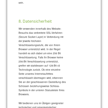
sein.
8. Datensicherheit
Wir verwenden innerhalb des Website-
Besuchs das verbreitete SSL-Verfahren
(Secure Socket Layer) in Verbindung mit
der jeweils höchsten
Verschlüsselungsstufe, die von Ihrem
Browser unterstützt wird. In der Regel
handelt es sich dabei um eine 256 Bit
Verschlüsselung. Falls Ihr Browser keine
256-Bit Verschlüsselung unterstützt,
greifen wir stattdessen auf 128-Bit v3
Technologie zurück. Ob eine einzelne
Seite unseres Internetauftrittes
verschlüsselt übertragen wird, erkennen
Sie an der geschlossenen Darstellung des
Schüssel- beziehungsweise Schloss-
Symbols in der unteren Statusleiste Ihres
Browsers.
Wir bedienen uns im Übrigen geeigneter
technischer und organisatorischer