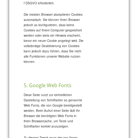
f DSGVO erforderlich.
Die meisten Browser akzeptieren Cookies
automatisch. Sie können Ihren Browser
jedoch so konfigurieren, dass keine
Cookies auf Ihrem Computer gespeichert
werden oder stets ein Hinweis erscheint,
bevor ein neuer Cookie angelegt wird. Die
vollständige Deaktivierung von Cookies
kann jedoch dazu führen, dass Sie nicht
alle Funktionen unserer Website nutzen
können.
5. Google Web Fonts
Diese Seite nutzt zur einheitlichen
Darstellung von Schriftarten so genannte
Web Fonts, die von Google bereitgestellt
werden. Beim Aufruf einer Seite lädt Ihr
Browser die benötigten Web Fonts in
ihren Browsercache, um Texte und
Schriftarten korrekt anzuzeigen.
Zu diesem Zweck muss der von Ihnen