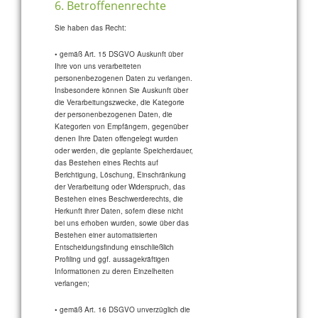
6. Betroffenenrechte
Sie haben das Recht:
• gemäß Art. 15 DSGVO Auskunft über
Ihre von uns verarbeiteten
personenbezogenen Daten zu verlangen.
Insbesondere können Sie Auskunft über
die Verarbeitungszwecke, die Kategorie
der personenbezogenen Daten, die
Kategorien von Empfängern, gegenüber
denen Ihre Daten offengelegt wurden
oder werden, die geplante Speicherdauer,
das Bestehen eines Rechts auf
Berichtigung, Löschung, Einschränkung
der Verarbeitung oder Widerspruch, das
Bestehen eines Beschwerderechts, die
Herkunft ihrer Daten, sofern diese nicht
bei uns erhoben wurden, sowie über das
Bestehen einer automatisierten
Entscheidungsfindung einschließlich
Profiling und ggf. aussagekräftigen
Informationen zu deren Einzelheiten
verlangen;
• gemäß Art. 16 DSGVO unverzüglich die