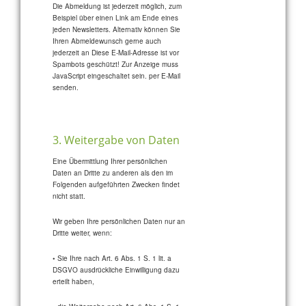
Die Abmeldung ist jederzeit möglich, zum
Beispiel über einen Link am Ende eines
jeden Newsletters. Alternativ können Sie
Ihren Abmeldewunsch gerne auch
jederzeit an
Diese E-Mail-Adresse ist vor
Spambots geschützt! Zur Anzeige muss
JavaScript eingeschaltet sein.
per E-Mail
senden.
3. Weitergabe von Daten
Eine Übermittlung Ihrer persönlichen
Daten an Dritte zu anderen als den im
Folgenden aufgeführten Zwecken findet
nicht statt.
Wir geben Ihre persönlichen Daten nur an
Dritte weiter, wenn:
• Sie Ihre nach Art. 6 Abs. 1 S. 1 lit. a
DSGVO ausdrückliche Einwilligung dazu
erteilt haben,