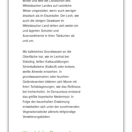
wurde und wird die Landschaft des
Wittelsbacher Landes auf natürliche
Weise umgestaltet, wenn auch weniger
drastisch als im Eiszeitalter. Der Lech, wie
auch die übrigen Gewässer im
Wittelsbacher Land tieften sich weiter ein
und lagerten Schotter und
Auensedimente in ihren Talräumen ab
und um.
Wo kalkreiches Grundwasser an die
Oberfläche trat, wie im Lechtal bei
Stätzling, ließen Kalkausfällungen
Sinterkalksteine (Kalktuff) oder lockere,
weiße Almerde entstehen. In
grundwassernahen oder feuchten
Geländesenken bildeten sich Moore mit
ihren Torfablagerungen, wie das Roßmoos
bei Inchenhofen. Im Donaumoos entstand
das größte bayerische Niedermoor. In
Folge der dauerhaften Erwärmung
entwickelten sich unter der zunehmenden
Vegetationsdecke allerorts tiefgründige
Verwitterungsböden.