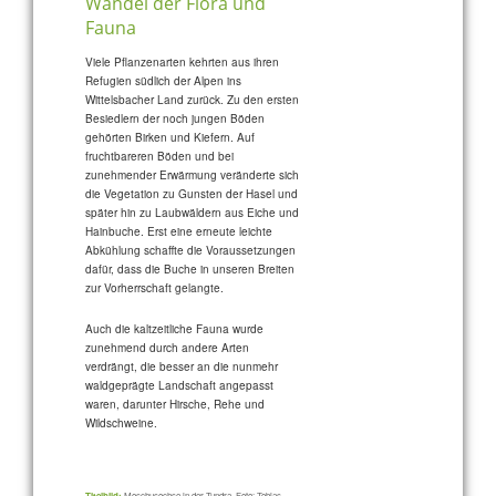
Wandel der Flora und
Fauna
Viele Pflanzenarten kehrten aus ihren
Refugien südlich der Alpen ins
Wittelsbacher Land zurück. Zu den ersten
Besiedlern der noch jungen Böden
gehörten Birken und Kiefern. Auf
fruchtbareren Böden und bei
zunehmender Erwärmung veränderte sich
die Vegetation zu Gunsten der Hasel und
später hin zu Laubwäldern aus Eiche und
Hainbuche. Erst eine erneute leichte
Abkühlung schaffte die Voraussetzungen
dafür, dass die Buche in unseren Breiten
zur Vorherrschaft gelangte.
Auch die kaltzeitliche Fauna wurde
zunehmend durch andere Arten
verdrängt, die besser an die nunmehr
waldgeprägte Landschaft angepasst
waren, darunter Hirsche, Rehe und
Wildschweine.
Titelbild:
Moschusochse in der Tundra. Foto: Tobias