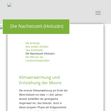
Toggle
navigati
Die Nacheiszeit (Holozän)
Die Anfänge
Das tertiäre Zeitalter
Das Eiszeitalter
Die Nacheiszeit (Holozän)
Der Mensch als
Landschaftsgestalter
Klimaerwärmung und
Entstehung der Moore
Die erneute Klimaerwärmung am Ende der
Würm-Kaltzeit vor etwa 11.500 Jahren
läutete schließlich die geologische
Gegenwart ein, das Holozän. Auch in
dieser jüngsten Phase der Erdgeschichte