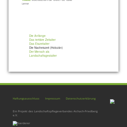
Lermer
Die Anfänge
Das tertiäre Zeitalter
Das Eiszeitalter
Die Nacheiszeit (Holozän)
Der Mensch als
Landschaftsgestalter
Haftungsausschluss
Impressum
Datenschutzerklärung
Ein Projekt des Landschaftspflegeverbandes Aichach-Friedberg
e.V.